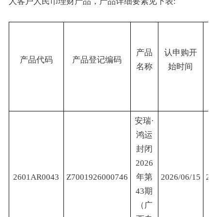
人客户人民币理财产品，产品详细要素见下表:
产品
认申购开
产品代码
产品登记编码
名称
始时间
安瑞·
鸿运
封闭
2026
2601AR0043
Z7001926000746
年第
2026/06/15
20
43期
（广