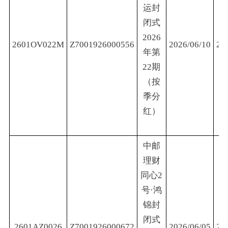
运封
闭式
2026
2601OV022M
Z7001926000556
2026/06/10
20
年第
22期
（按
季分
红）
中邮
理财
同心2
号·鸿
锦封
闭式
2601AZ0026
Z7001926000672
2026/06/05
20