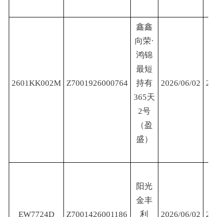
鑫鑫
向荣·
鸿锦
最短
2601KK002M
Z7001926000764
持有
2026/06/02
20
365天
2号
（盈
盛）
阳光
金丰
EW7724D
Z7001426001186
利
2026/06/02
20