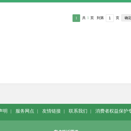
确
共
1
页
到第
页
1
声明
|
服务网点
|
友情链接
|
联系我们
|
消费者权益保护