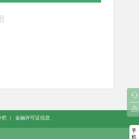
定
专栏
|
金融许可证信息
手
机