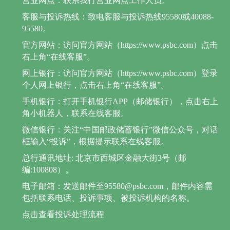
营业网点：联系我行营业网点工作人员。
客服与投诉热线：致电客服与投诉热线95580或40088-
95580。
官方网站：访问官方网站（https://www.psbc.com）点击
右上角“在线客服”。
网上银行：访问官方网站（https://www.psbc.com）登录
个人网上银行，点击右上角“在线客服”。
手机银行：打开手机银行APP（邮储银行），点击右上
角小机器人，联系在线客服。
微信银行：关注“中国邮政储蓄银行”微信公众号，对话
框输入“投诉”，根据提示联系在线客服。
总行通讯地址: 北京市西城区金融大街3号（邮
编:100808）。
电子邮箱：发送邮件至95580@psbc.com，邮件内容需
包括联系电话、投诉事项、被投诉机构的名称。
点击查看投诉处理流程