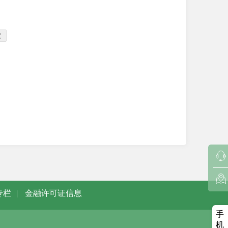
定
专栏
|
金融许可证信息
手
机