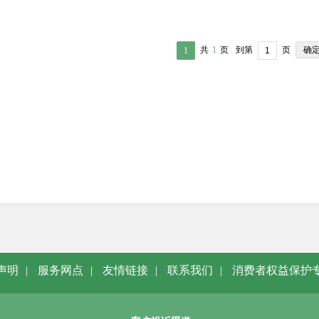
确
共
1
页
到第
页
1
声明
|
服务网点
|
友情链接
|
联系我们
|
消费者权益保护