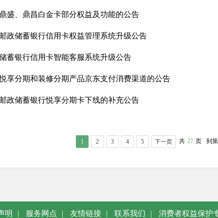
鼎盛、鼎昌白金卡部分权益及功能的公告
邮政储蓄银行信用卡权益管理系统升级公告
储蓄银行信用卡智能客服系统升级公告
悦享分期和装修分期产品京东支付消费渠道的公告
邮政储蓄银行悦享分期卡下线的补充公告
共
27
页
到第
1
2
3
4
5
下一页
声明
|
服务网点
|
友情链接
|
联系我们
|
消费者权益保护