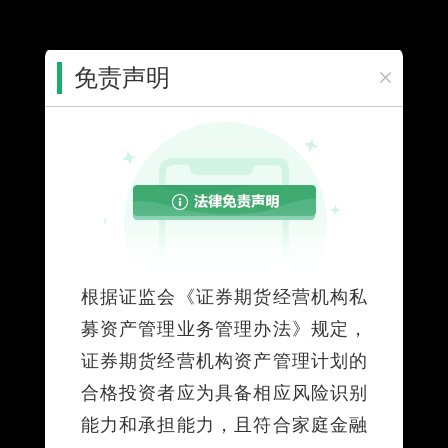
免责声明
您所在的位置：
首页
>
个人服务
>
投资理财
>
资产管理计划
>
业
务介绍
个人服务
业务介绍
根据证监会《证券期货经营机构私
证券期货资产管理计划是指在中华人民共和国境
募资产管理业务管理办法》规定，
内，证券期货经营机构面向投资者募集资金或者接受投
证券期货经营机构资产管理计划的
资者财产委托，设立资产管理计划并担任管理人（或受
合格投资者应为具备相应风险识别
托人），由托管机构担任托管人，依照法律法规和资产
能力和承担能力，且符合家庭金融
管理合同的约定，为投资者的利益进行投资的活动。