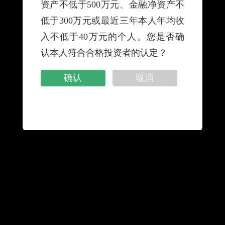
资产不低于500万元、金融净资产不
信托计划是指信托公司担任受托人，按照委托人意
低于300万元或最近三年本人年均收
愿，为受益人的利益，将委托人交付的资金或其他资产
入不低于40万元的个人。您是否确
进行集中管理、运用或处分的信托业务活动。
认本人符合合格投资者的认定？
确认
取消
网站地图
|
隐私保密声明
|
服务网点
|
友情链接
|
联系我们
|
消费者权益保护专栏
|
金融许可证信息