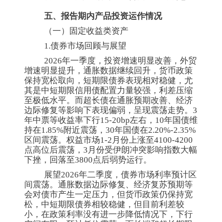
五、报告期内产品投资运作情况
（一）固定收益类资产
1.债券市场回顾与展望
2026年一季度，投资增速明显改善，外贸
增速明显提升，通胀数据继续回升，货币政策
保持宽松取向，短期限债券表现相对稳健，尤
其是中短期限信用债配置力量较强，利差压缩
至极低水平。而超长债在通胀预期改善、经济
边际修复等影响下表现偏弱，呈现震荡走势。3
年中票等收益率下行15-20bp左右，10年国债维
持在1.85%附近震荡，30年国债在2.20%-2.35%
区间震荡。权益市场1-2月份上涨至4100-4200
点高位后震荡，3月份受伊朗冲突影响指数大幅
下挫，回落至3800点后弱势运行。
展望2026年二季度，债券市场利率预计区
间震荡。通胀数据边际修复、经济复苏预期等
会对债市产生一定压力，但货币政策仍保持宽
松，中短期限债券相较稳健，但目前利差较
小，在政策利率没有进一步降低情况下，下行