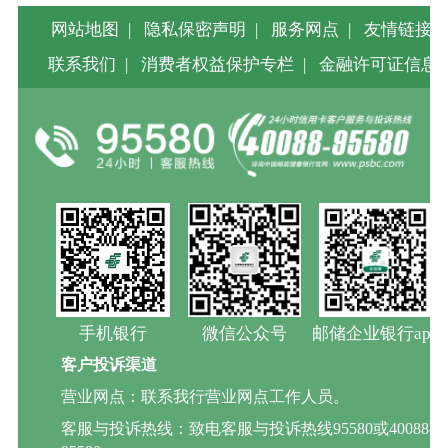
网站地图
|
隐私保密声明
|
服务网点
|
友情链接
|
联系我们
|
消费者权益保护专栏
|
金融许可证信息
手机银行
微信公众号
邮储企业银行app
客户投诉渠道
营业网点：联系我行营业网点工作人员。
客服与投诉热线：致电客服与投诉热线95580或40088-