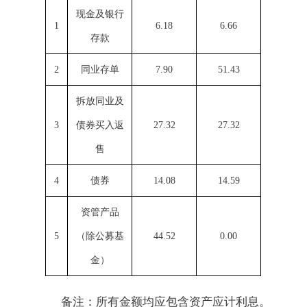
现金及银行
1
6.18
6.66
存款
2
同业存单
7.90
51.43
拆放同业及
3
债券买入返
27.32
27.32
售
4
债券
14.08
14.59
资管产品
5
（除公募基
44.52
0.00
金）
备注：所有金额均应包含资产应计利息。