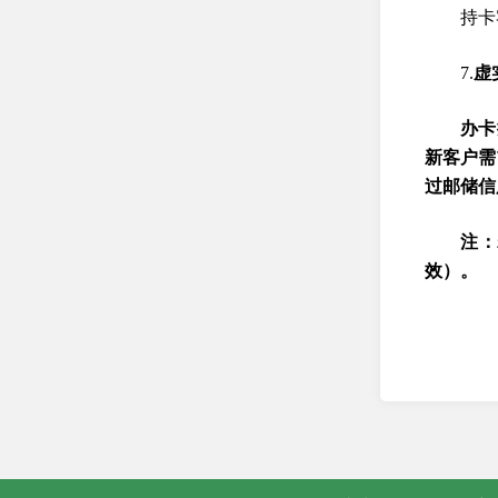
持卡
7.
虚
办卡
新客户需
过邮储信
注：
效）。