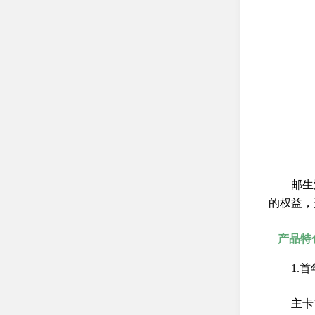
个人电子银行
借记卡
VIP客户服务
开放银行
服务公告
优惠活动
邮储大讲堂
邮生
常见问题
的权益，
产品特
1.
主卡