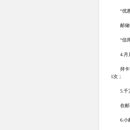
“优
邮储
“信
4.
持卡
1次；
5.
在邮
6.