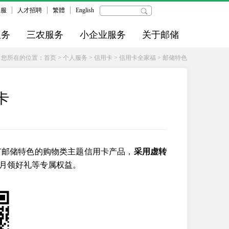
客服
人才招聘
繁體
English
服务
三农服务
小企业服务
关于邮储
您所在的位置：
首页
>
个人服务
>
信用卡
>
信用卡全家福
>
邮储特色
卡
有邮储特色的购物类主题信用卡产品，
采用虚转
月月领好礼等专属权益。