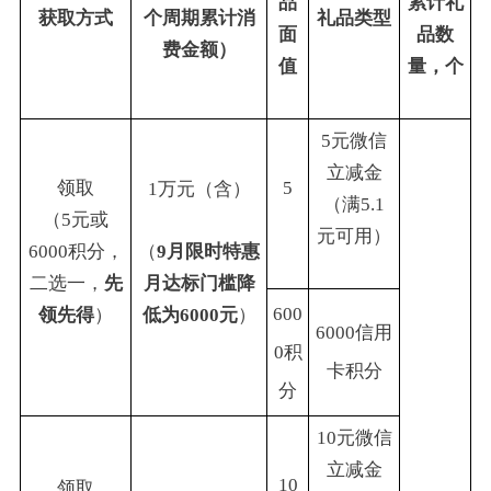
品
累计礼
获取方式
个周期累计消
礼品类型
面
品数
费金额）
值
量，个
5元微信
立减金
领取
5
1万元（含）
（满5.1
（5元或
元可用）
6000积分，
（
9月限时特惠
二选一，
先
月达标门槛降
600
领先得
）
低为6000元
）
6000信用
0积
卡积分
分
10元微信
立减金
10
领取