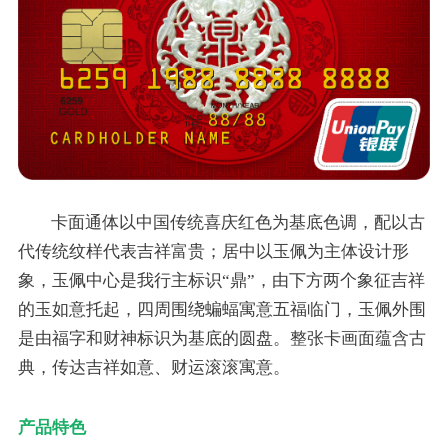
卡面通体以中国传统喜庆红色为基底色调，配以古
代传统纹样代表吉祥富贵；居中以玉佩为主体设计形
象，玉佩中心是我行主标识“鼎”，由下方两个象征吉祥
的玉如意托起，四周围绕蝙蝠寓意五福临门，玉佩外围
是由福字和财神标识为基底的圆盘。整张卡画面蕴含古
典，传达吉祥如意、财运滚滚寓意。
产品特色