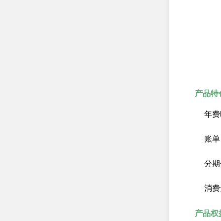
个人电子银行
借记卡
贵宾服务
开放银行
服务公告
产品特
优惠活动
年费
邮储大讲堂
常见问题
账单
分期
消费
产品权