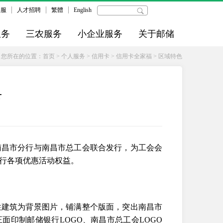
客服
人才招聘
繁體
English
服务
三农服务
小企业服务
关于邮储
您所在的位置：
首页
>
个人服务
>
信用卡
>
信用卡全家福
>
区域特色
卡
南昌市分行与南昌市总工会联合发行，为工会会
行各项优惠活动权益。
性建筑为背景图片，铺满整个版面，突出南昌市
面印制邮储银行LOGO、南昌市总工会LOGO