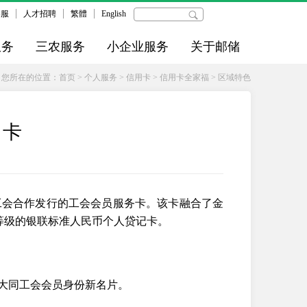
客服
人才招聘
繁體
English
服务
三农服务
小企业服务
关于邮储
您所在的位置：
首页
>
个人服务
>
信用卡
>
信用卡全家福
>
区域特色
名卡
工会合作发行的工会会员服务卡。该卡融合了金
卡等级的银联标准人民币个人贷记卡。
造大同工会会员身份新名片。