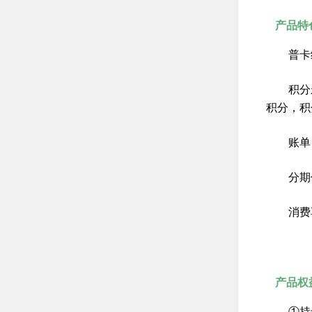
个人电子银行
产品特
借记卡
普卡
贵宾服务
开放银行
积分
积分，积
服务公告
优惠活动
账单
邮储大讲堂
分期
常见问题
消费
产品权
①持