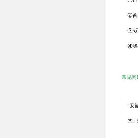
②首
③5
④我
常见问
“安
答：