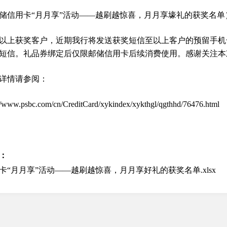
储信用卡“月月享”活动——越刷越惊喜，月月享壕礼的获奖名单
以上获奖客户，近期我行将发送获奖短信至以上客户的预留手机号码，
短信。礼品券绑定后仅限邮储信用卡后续消费使用。感谢关注本
详情请参阅：
://www.psbc.com/cn/CreditCard/xykindex/xykthgl/qgthhd/76476.html
：
卡“月月享”活动——越刷越惊喜，月月享好礼的获奖名单.xlsx