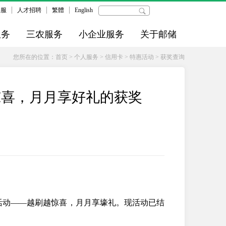
客服
人才招聘
繁體
English
服务
三农服务
小企业服务
关于邮储
您所在的位置：
首页
>
个人服务
>
信用卡
>
特惠活动
>
获奖查询
惊喜，月月享好礼的获奖
月享”活动——越刷越惊喜，月月享壕礼。现活动已结