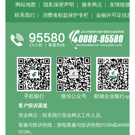
网站地图
|
隐私保密声明
|
服务网点
|
友情链接
|
联系我们
|
消费者权益保护专栏
|
金融许可证信息
手机银行
微信公众号
邮储企业银行app
客户投诉渠道
营业网点：联系我行营业网点工作人员。
客服与投诉热线：致电客服与投诉热线95580或40088-
95580。