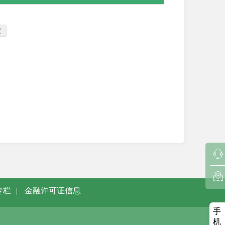
定
专栏
|
金融许可证信息
手
机