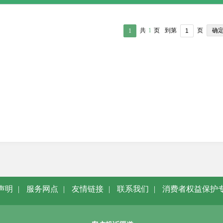
确
共
1
页
到第
页
1
声明
|
服务网点
|
友情链接
|
联系我们
|
消费者权益保护