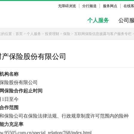
无障碍浏览
分行频道
服务网点
在线
个人服务
公司
在的位置：
首页
>
个人服务
>
投资理财
>
保险
>
互联网保险信息披露与客户服务专栏
财产保险股份有限公司
机构名称
保险股份有限公司
网保险合作起止时间
1月1日至今
合作范围
和保险公司在保险法律法规、行政规章制度许可范围内的险种
能力充足率
ww.95505.com.cn/special_relation/768/index.html