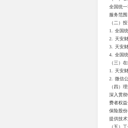
司
全国统一客
服务范围
中英人寿保险有限公司
（二）投
泰山财产保险股份有限公
1. 全国
司
2. 天安
友邦人寿保险有限公司
3. 天安财险
4. 全国统一
百年人寿保险股份有限公
司
（三）在
1. 天安
财信吉祥人寿保险股份有
限公司
2. 微信
（四）理
东吴人寿保险股份有限公
深入贯彻
司
费者权益
光大永明人寿保险有限公
保险股份
司
提供技术
合众人寿保险股份有限公
（五）工