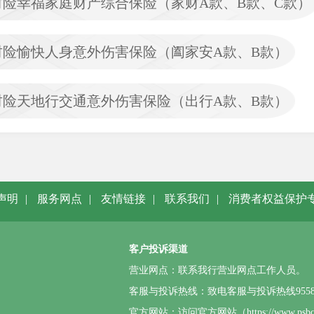
财险幸福家庭财产综合保险（家财A款、B款、C款）
财险愉快人身意外伤害保险（阖家安A款、B款）
财险天地行交通意外伤害保险（出行A款、B款）
声明
|
服务网点
|
友情链接
|
联系我们
|
消费者权益保护
客户投诉渠道
营业网点：联系我行营业网点工作人员。
客服与投诉热线：致电客服与投诉热线95580或4
官方网站：访问官方网站（https://www.p