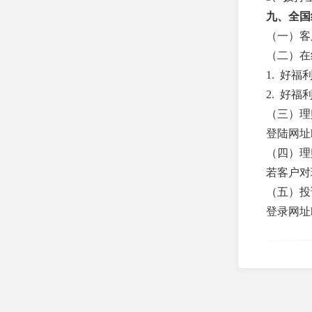
司
九、全国
（一）客服电
中英人寿保险有限公司
（二）在
泰山财产保险股份有限公
1. 好
司
2. 好
友邦人寿保险有限公司
（三）理
登陆网址http
百年人寿保险股份有限公
司
（四）理
若客户对
财信吉祥人寿保险股份有
限公司
（五）投
登录网址http
东吴人寿保险股份有限公
司
光大永明人寿保险有限公
司
合众人寿保险股份有限公