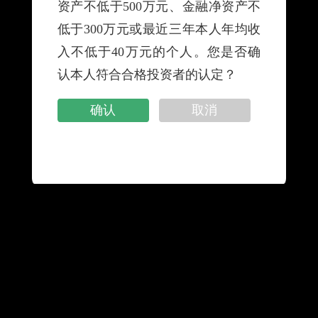
资产不低于500万元、金融净资产不
信托计划是指信托公司担任受托人，按照委托人意
低于300万元或最近三年本人年均收
愿，为受益人的利益，将委托人交付的资金或其他资产
入不低于40万元的个人。您是否确
进行集中管理、运用或处分的信托业务活动。
认本人符合合格投资者的认定？
确认
取消
网站地图
|
隐私保密声明
|
服务网点
|
友情链接
|
联系我们
|
消费者权益保护专栏
|
金融许可证信息