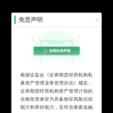
免责声明
您所在的位置：
首页
>
个人服务
>
投资理财
>
资产管理计划
>
业
务介绍
个人服务
业务介绍
根据证监会《证券期货经营机构私
证券期货资产管理计划是指在中华人民共和国境
募资产管理业务管理办法》规定，
内，证券期货经营机构面向投资者募集资金或者接受投
证券期货经营机构资产管理计划的
资者财产委托，设立资产管理计划并担任管理人（或受
合格投资者应为具备相应风险识别
托人），由托管机构担任托管人，依照法律法规和资产
能力和承担能力，且符合家庭金融
管理合同的约定，为投资者的利益进行投资的活动。