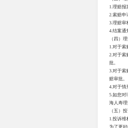
司
1.理赔报
2.索赔
中英人寿保险有限公司
3.理赔
泰山财产保险股份有限公
4.结案
司
（四）理
友邦人寿保险有限公司
1.对于
2.对于
百年人寿保险股份有限公
司
批。
3.对于
财信吉祥人寿保险股份有
限公司
赔审批。
4.对于
东吴人寿保险股份有限公
5.如您
司
海人寿理
光大永明人寿保险有限公
（五）投
司
1.投诉
合众人寿保险股份有限公
为了更好