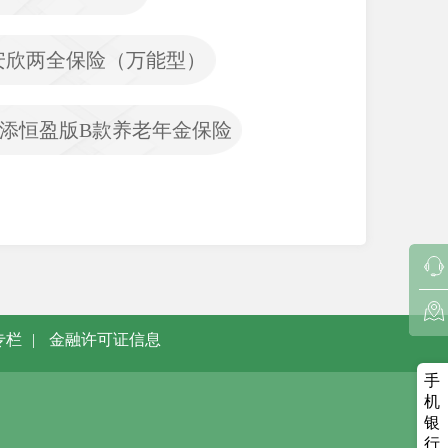
安欣两全保险（万能型）
添恒盈版B款养老年金保险
专栏
|
金融许可证信息
手
机
银
行