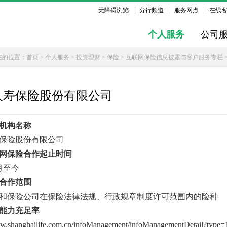
无障碍浏览
分行频道
服务网点
在线
个人服务
公司
在的位置：
首页
>
个人服务
>
投资理财
>
保险
>
互联网保险信息披露与客户服务专栏
人寿保险股份有限公司
机构名称
保险股份有限公司
网保险合作起止时间
5月至今
合作范围
和保险公司在保险法律法规、行政规章制度许可范围内的险种
能力充足率
ww.shanghailife.com.cn/infoManagement/infoManagementDetail?type