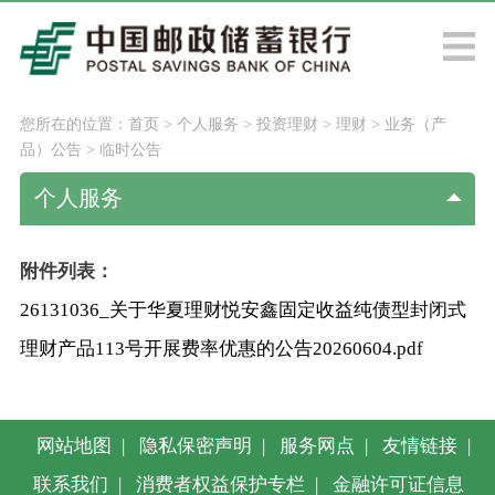
您所在的位置：
首页
>
个人服务
>
投资理财
>
理财
>
业务（产
品）公告
>
临时公告
个人服务
附件列表：
26131036_关于华夏理财悦安鑫固定收益纯债型封闭式
理财产品113号开展费率优惠的公告20260604.pdf
网站地图
|
隐私保密声明
|
服务网点
|
友情链接
|
联系我们
|
消费者权益保护专栏
|
金融许可证信息