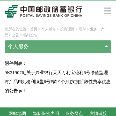
您所在的位置：
首页
>
个人服务
>
投资理财
>
理财
>
业务（产
品）公告
>
临时公告
个人服务
附件列表：
9K219076_关于兴业银行天天万利宝稳利6号净值型理
财产品F款[稳利恒盈6号F款 9个月]实施阶段性费率优惠
的公告.pdf
网站地图
|
隐私保密声明
|
服务网点
|
友情链接
|