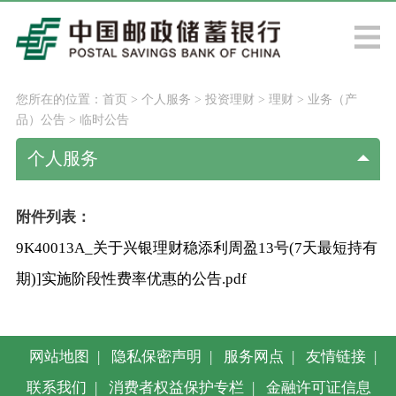
您所在的位置：
首页
>
个人服务
>
投资理财
>
理财
>
业务（产
品）公告
>
临时公告
个人服务
附件列表：
9K40013A_关于兴银理财稳添利周盈13号(7天最短持有
期)]实施阶段性费率优惠的公告.pdf
网站地图
|
隐私保密声明
|
服务网点
|
友情链接
|
联系我们
|
消费者权益保护专栏
|
金融许可证信息