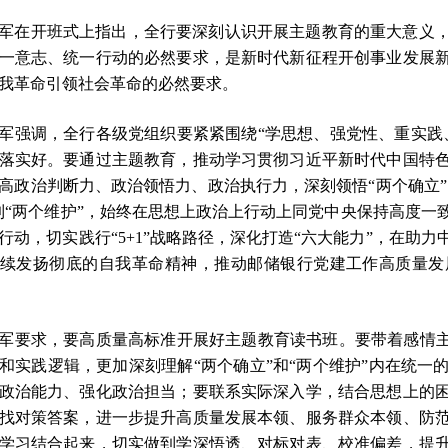
军在开班式上指出，全行要深刻认识开展主题教育的重大意义
一意志、统一行动的必然要求，是新时代新征程开创事业发展
我革命引领社会革命的必然要求。
军强调，全行各级党组织要紧紧围绕“学思想、强党性、重实践
落实好。要通过主题教育，推动学习贯彻习近平新时代中国特
高政治判断力、政治领悟力、政治执行力，深刻领悟“两个确立”
到“两个维护”，始终在思想上政治上行动上同党中央保持高度一
行动，切实践行“5+1”战略路径，深化打造“六大能力”，在助
续发扬彻底的自我革命精神，推动邮储银行党建工作高质量发
军要求，要高质量高标准开展好主题教育读书班。要带着感情主
和实践逻辑，更加深刻理解“两个确立”和“两个维护”内在统一
政治能力、强化政治担当；要联系实际深入学，结合思想上的
找对策答案，进一步提升高质量发展本领、服务群众本领、防
学习结合起来，切实做到学深悟透、对标对表、校准偏差，提