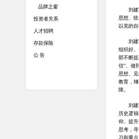
品牌之窗
刘建
思想、统
投资者关系
以党的自
人才招聘
刘建
存款保险
组织好、
公 告
部不断提
信”、做
思想、见
教育，继
障。
刘建
历史逻辑
仰、提升
思考，寻
习和重点