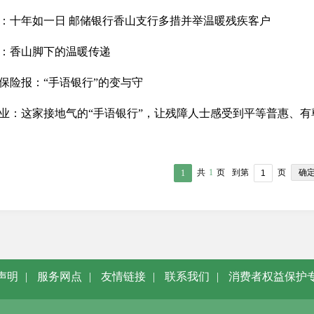
：十年如一日 邮储银行香山支行多措并举温暖残疾客户
：香山脚下的温暖传递
保险报：“手语银行”的变与守
业：这家接地气的“手语银行”，让残障人士感受到平等普惠、有
确
共
1
页
到第
页
1
声明
|
服务网点
|
友情链接
|
联系我们
|
消费者权益保护