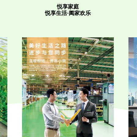
悦享家庭
悦享生活·阖家欢乐