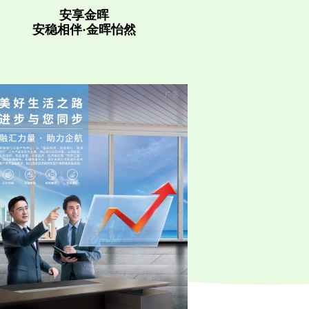
安享金晖
安稳相伴·金晖怡然