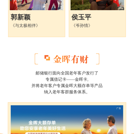
DJI大疆 DJI OM 4 磁吸手机云台
优秀奖
4
+希捷(Seagate)移动硬盘
郭新颖
侯玉平
《与太极相伴》
《爷孙情》
小米电视E65X 65英寸
1
幸运奖
华为P30 8GB+128GB
2
注：
各分赛区奖品由分赛区自行决定并提供。
邮储银行面向全国老年客户发行了
评奖规则
专属借记卡——金晖卡,
并将老年客户专属金晖大额存单等产品
分赛区评选：
纳入老年客群服务体系。
分赛区得票前100名的作品可以进入评奖环节，专
家将综合作品的主题契合度（40%）、摄影技术
（40%）、寓意（20%）进行综合评选。
总决赛评选：