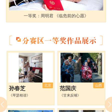
一等奖：周明君 《临危前的心愿》
川
北京
山西
孙春芝
范国庆
《琴瑟相谐》
《甘来反哺》