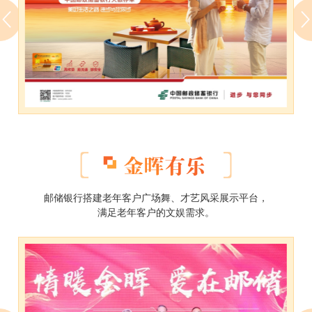
各分赛区的一等奖作品将入围全国总决赛，邮储
银行总行将组织专家对入围作品评奖。
参赛细节
参与方式：
通过活动官方H5或活动二维码参赛
作品题材及数量：
每位参赛者最多只能上传两幅作品，参赛作品要
围绕中老年客户“相伴”的主题。
邮储银行搭建老年客户广场舞、才艺风采展示平台，
满足老年客户的文娱需求。
作品要求：
1.参评作品必须为参赛者通过相机或手机拍摄的个
人作品。
2.作品不得对原始画面内容进行增加或删减。在后
期制作中，可对影调和色彩等进行适度调整，以