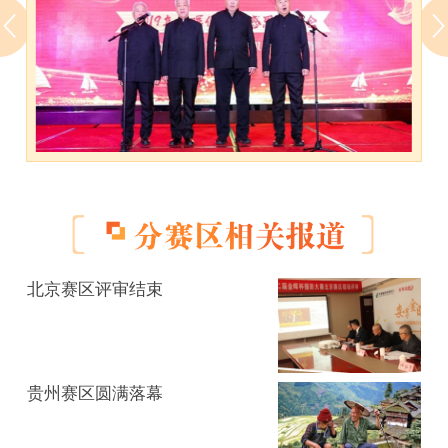
不违背拍摄对象客观真实属性为准。彩色照片可
整体（不可局部）转变为黑白（含单色）。
3.上传的作品要求为JPG格式，字节数限制在1M之
内，长*宽限制在1200万像素之内，最长边的边长
不可小于1000像素。
4.评选委员会质疑参赛作品不符合参赛要求时，有
权利向参赛选手调取原始数据文件（原始数据电
子文件或一次拍摄完成的负片或反转片），未按
期提供者视为自动放弃入围资格。
5.含有暴力、色情、宗教禁忌、不符合社会主义核
心价值观等内容的作品不予参评。
北京赛区评审结束
6.凡在其他各类摄影大赛中已经获奖的作品，谢绝
再次参评。
7.参赛选手应对其作品拥有独立、完整的著作权。
贵州赛区圆满落幕
重要提示