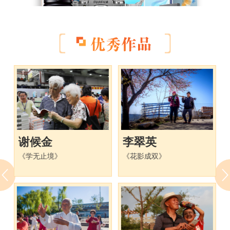
总决赛奖
奖项
奖品
数量
谢候金
李翠英
富士（FUJIFILM）X-T3/XT3微
一等奖
1
单相机套机
《学无止境》
《花影成双》
华为 HUAWEI Mate 40 Pro 4G
二等奖
2
全网通8GB+256GB手机
三等奖
Apple iPad 10.2英寸平板电脑
3