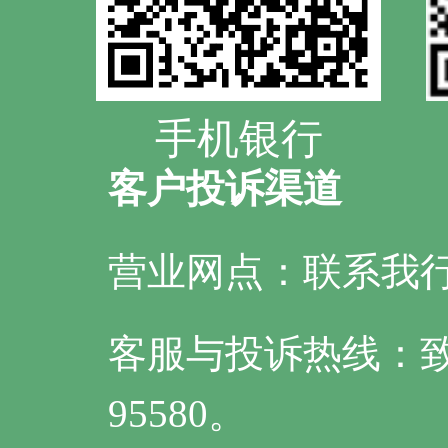
手机银行
客户投诉渠道
营业网点：联系我
客服与投诉热线：致电
95580。