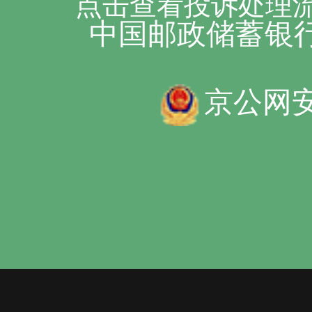
点击查看投诉处理
中国邮政储蓄银行 版
京公网安备