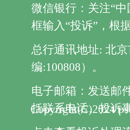
微信银行：关注“中
框输入“投诉”，根
总行通讯地址: 北
编:100808）。
电子邮箱：发送邮件至9
括联系电话、投诉
Copyright(C)2024 p