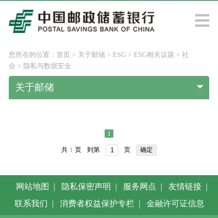
您所在的位置：
首页
>
关于邮储
>
ESG
>
ESG相关议题
>
社
会
>
隐私与数据安全
关于邮储
1
共
1
页
到第
页
确定
网站地图
|
隐私保密声明
|
服务网点
|
友情链接
|
联系我们
|
消费者权益保护专栏
|
金融许可证信息