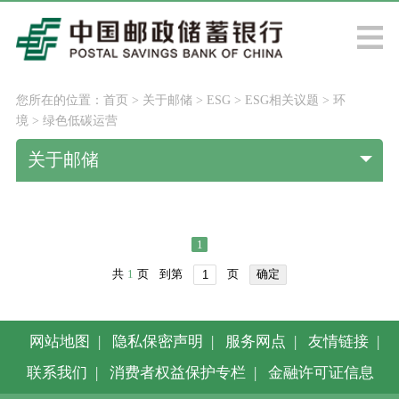
您所在的位置：
首页
>
关于邮储
>
ESG
>
ESG相关议题
>
环
境
>
绿色低碳运营
关于邮储
1
共
1
页
到第
页
确定
网站地图
|
隐私保密声明
|
服务网点
|
友情链接
|
联系我们
|
消费者权益保护专栏
|
金融许可证信息