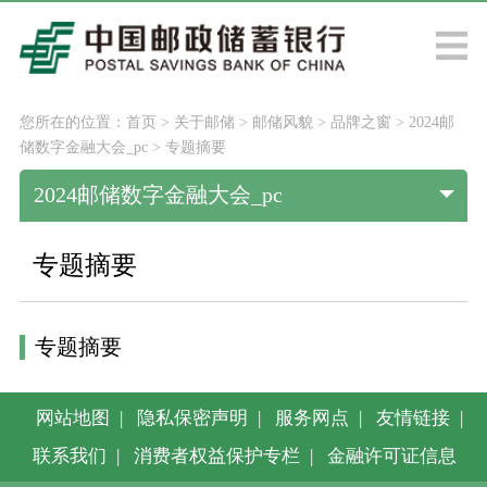
您所在的位置：
首页
>
关于邮储
>
邮储风貌
>
品牌之窗
>
2024邮
储数字金融大会_pc
>
专题摘要
2024邮储数字金融大会_pc
专题摘要
专题摘要
网站地图
|
隐私保密声明
|
服务网点
|
友情链接
|
联系我们
|
消费者权益保护专栏
|
金融许可证信息