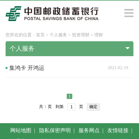
您所在的位置：
首页
>
个人服务
>
投资理财
>
理财
个人服务
集鸿卡 开鸿运
2021-02-19
1
共
1
页
到第
页
确定
网站地图
|
隐私保密声明
|
服务网点
|
友情链接
|