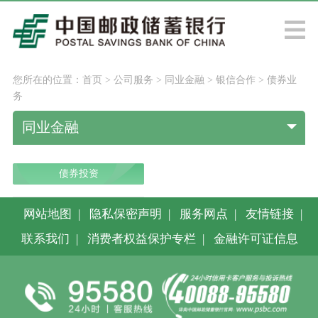
您所在的位置：
首页
>
公司服务
>
同业金融
>
银信合作
>
债券业
务
同业金融
债券投资
网站地图
|
隐私保密声明
|
服务网点
|
友情链接
|
联系我们
|
消费者权益保护专栏
|
金融许可证信息