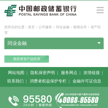
您所在的位置：
首页
>
公司服务
>
同业金融
>
银期合作
>
资产托
管
同业金融
期货资管产品托管
网站地图
|
隐私保密声明
|
服务网点
|
友情链接
|
联系我们
|
消费者权益保护专栏
|
金融许可证信息