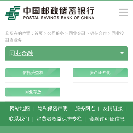
您所在的位置：
首页
>
公司服务
>
同业金融
>
银信合作
>
同业投
融资业务
同业金融
信托受益权
资产证券化
同业存放
网站地图
|
隐私保密声明
|
服务网点
|
友情链接
|
联系我们
|
消费者权益保护专栏
|
金融许可证信息