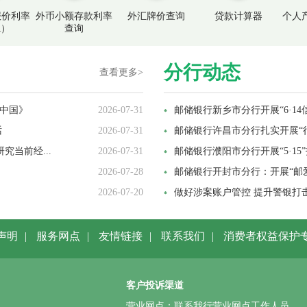
报价利率
外币小额存款利率
外汇牌价查询
贷款计算器
个人
R）
查询
分行动态
查看更多>
中国》
2026-07-31
邮储银行新乡市分行开展“6·1
话
2026-07-31
邮储银行许昌市分行扎实开展“
当前经...
2026-07-31
邮储银行濮阳市分行开展“5·1
2026-07-28
邮储银行开封市分行：开展“邮爱
2026-07-20
做好涉案账户管控 提升警银打击
声明
|
服务网点
|
友情链接
|
联系我们
|
消费者权益保护
客户投诉渠道
营业网点：联系我行营业网点工作人员。