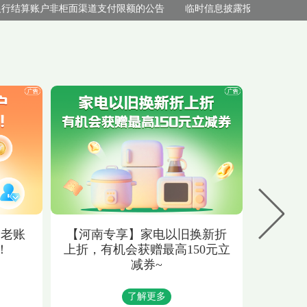
结算账户非柜面渠道支付限额的公告
临时信息披露报告
中国邮政
养老账
【河南专享】家电以旧换新折
【成长
！
上折，有机会获赠最高150元立
区“
减券~
了解更多