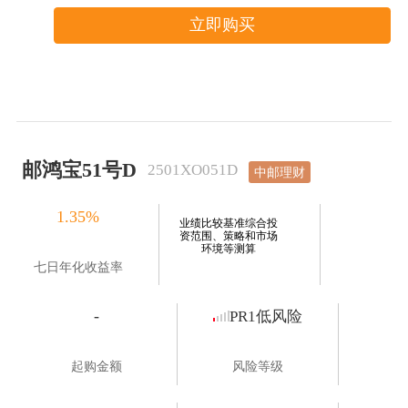
立即购买
邮鸿宝51号D
2501XO051D
中邮理财
1.35%
业绩比较基准综合投
资范围、策略和市场
环境等测算
七日年化收益率
-
PR1低风险
起购金额
风险等级