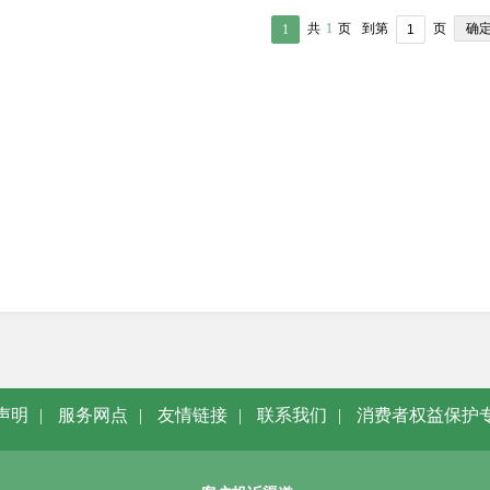
确
共
1
页
到第
页
1
声明
|
服务网点
|
友情链接
|
联系我们
|
消费者权益保护