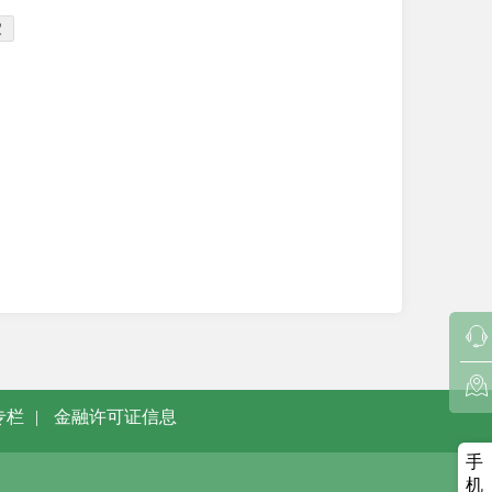
定
专栏
|
金融许可证信息
手
机