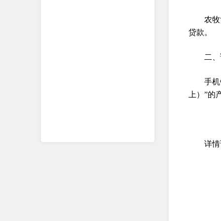
农牧
贷款。
二、
手机
上）”的
详情