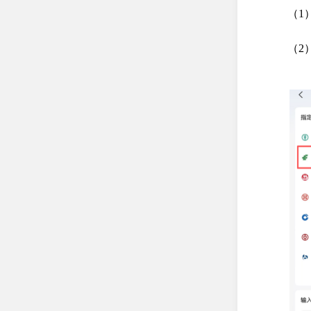
（1
（2