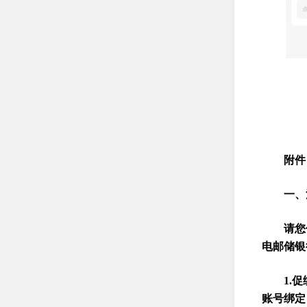
云
附件
一、
请您
电邮储银
1.
账号绑定