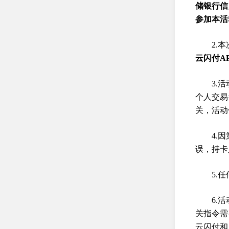
储银行信
参加本活
2.
云闪付A
3.
个人交易
关，活动
4.
误，持卡
5.
6.
关指令需
云闪付和