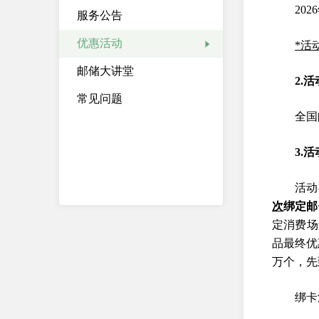
20
服务公告
优惠活动
*活
邮储大讲堂
2.
常见问题
全国
3.
活动
次
绑定邮
定消费场
品最终优
万个，先
绑卡