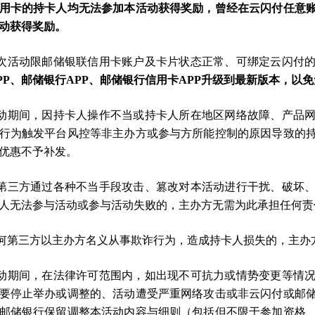
用卡的持卡人均无法参加本活动获得奖励，曾经在云闪付任意
动获得奖励。
本次活动限邮储银联信用卡账户及卡片状态正常、可绑定云闪付
PP、邮储银行APP、邮储银行信用卡APP升级到最新版本，以
活动期间，因持卡人操作不当或持卡人所在地区网络故障、产品
行为触发平台风控等非主办方或参与方所能控制的原因导致的
优惠不予补发。
因第三方通过各种不当手段攻击、篡改对本活动进行干扰、破坏
人无法参与活动或参与活动失败的，主办方无需为此承担任何责
任何第三方以主办方名义从事欺诈行为，造成持卡人损失的，主办
活动期间，在法律许可范围内，如出现不可抗力或情势变更等情
要停止举办或调整的、活动遭受严重网络攻击或非云闪付或邮
邮储银行保留调整本活动内容与细则（包括但不限于参加资格