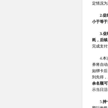
定情况为
2.
小于等于
3.
耗，后续
完成支付
4.
券将自动
如绑卡后
到先得，
余名额可
示当日活
5.
持
额以收银