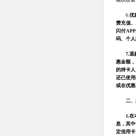
6.
优
费充值、
闪付AP
码、个人
7.
惠金额，
的持卡人
还已使用
或在优惠
二、
1.
息，其中
定信用卡