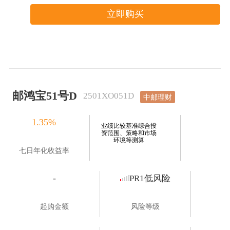
立即购买
邮鸿宝51号D
2501XO051D
中邮理财
1.35%
业绩比较基准综合投
资范围、策略和市场
环境等测算
七日年化收益率
-
PR1低风险
起购金额
风险等级