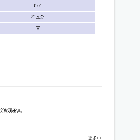
0.01
不区分
否
投资须谨慎。
更多>>