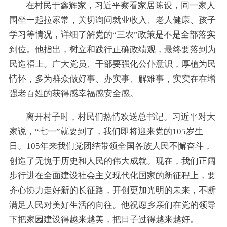
在村民于鑫辉家，习近平察看家居陈设，同一家人
围坐一起拉家常，关切询问就业收入、老人健康、孩子
学习等情况，详细了解党的“三农”政策是不是全部落实
到位。他指出，树立和践行正确政绩观，最终要落到为
民造福上。广大党员、干部要强化公仆意识，厚植为民
情怀，多为群众做好事、办实事、解难事，实实在在增
强老百姓的获得感幸福感安全感。
离开村子时，村民们热情欢送总书记。习近平对大
家说，“七一”就要到了，我们即将迎来党的105岁生
日。105年来我们党团结带领全国各族人民不懈奋斗，
创造了无愧于历史和人民的伟大成就。现在，我们正阔
步行进在全面建设社会主义现代化国家的新征程上，要
齐心协力走好新的长征路，开创更加光明的未来，不断
满足人民对美好生活的向往。他祝愿乡亲们在党的领导
下把家园建设得越来越美，把日子过得越来越好。