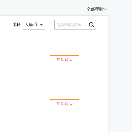
全部理财>>
币种
人民币
立即购买
立即购买