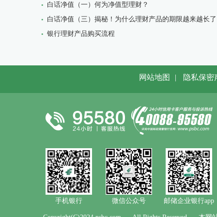
白话净值（一）何为净值型理财？
白话净值（三）揭秘！为什么理财产品的期限越来越长了
银行理财产品购买流程
网站地图
|
隐私保密
手机银行
微信公众号
邮储企业银行app