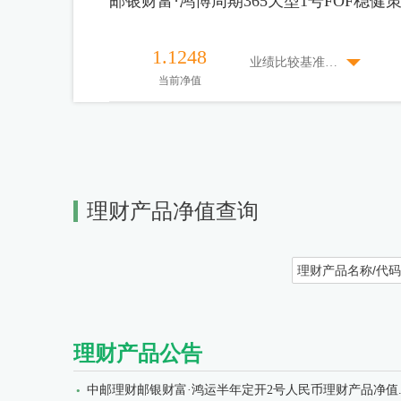
邮银财富·鸿博周期365天型1号FOF稳健
1.1248
业绩比较基准…
当前净值
理财产品净值查询
理财产品公告
中邮理财邮银财富·鸿运半年定开2号人民币理财产品净值..