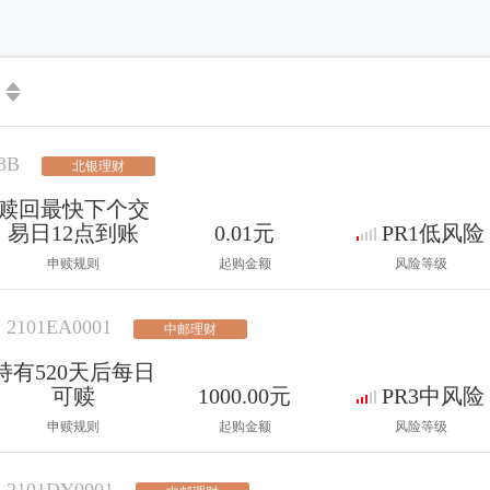
3B
北银理财
赎回最快下个交
易日12点到账
0.01元
PR1低风险
申赎规则
起购金额
风险等级
2101EA0001
中邮理财
持有520天后每日
可赎
1000.00元
PR3中风险
申赎规则
起购金额
风险等级