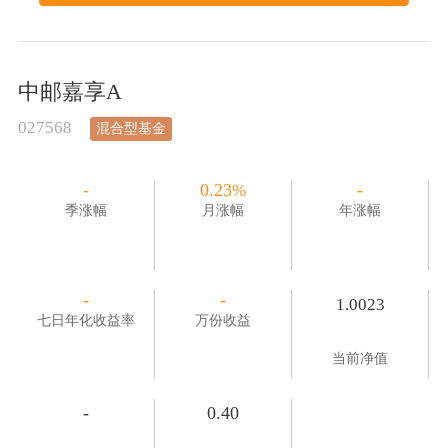
中邮嘉享A
027568
混合型基金
-
0.23
-
%
季涨幅
月涨幅
年涨幅
-
-
1.0023
七日年化收益率
万份收益
当前净值
-
0.40