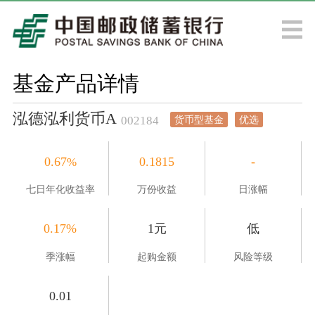
基金产品详情
泓德泓利货币A
货币型基金
优选
002184
0.67
0.1815
-
%
七日年化收益率
万份收益
日涨幅
0.17
%
1元
低
季涨幅
起购金额
风险等级
0.01