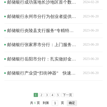
邮储银行成功落地长沙地区首个数字人民币智能合约预付卡项目
2024-02-28
邮储银行永州市分行为创业者提供一站式服务
2023-06-20
邮储银行炎陵县支行服务“专精特新” 支持当地小巨人企业
2023-06-20
邮储银行张家界市分行：上门服务办实事 便民解忧暖人心
2023-06-20
邮储银行岳阳市分行：扎实做好金融服务 助力地方经济腾飞
2023-06-20
邮储银行产业贷“扫街神器” 快速“贷”动郴州产业兴旺
2023-06-20
1
2
3
4
5
下一页
共
6
页
到第
页
确定