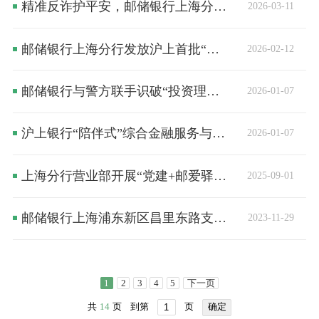
精准反诈护平安，邮储银行上海分行匠心打造“三心”服务体验
2026-03-11
邮储银行上海分行发放沪上首批“助业启航贷”：金融助力科创小微企业成长
2026-02-12
邮储银行与警方联手识破“投资理财+杀猪盘”骗局
2026-01-07
沪上银行“陪伴式”综合金融服务与科创企业“共成长”
2026-01-07
上海分行营业部开展“党建+邮爱驿站”快闪活动
2025-09-01
邮储银行上海浦东新区昌里东路支行开展“小小银行家”活动
2023-11-29
1
2
3
4
5
下一页
共
14
页
到第
页
确定