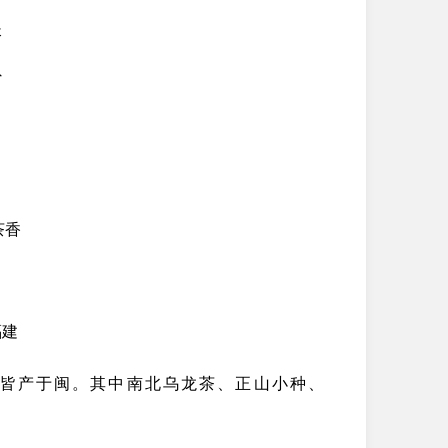
长
省
茶香
福建
皆产于闽。其中南北乌龙茶、正山小种、