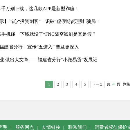
-千万别下载，这几款APP是新型诈骗！
示】当心“投资刺客”！识破“虚假期货理财”骗局！
与手机碰一下钱就没了“FNC隔空盗刷是真是假？
福建省分行：宣传“五进入” 普及更深入
业 做出大文章——福建省分行“小微易贷”发展记
共
28
页
到第
1
2
3
4
5
下一页
声明
|
服务网点
|
友情链接
|
联系我们
|
消费者权益保护