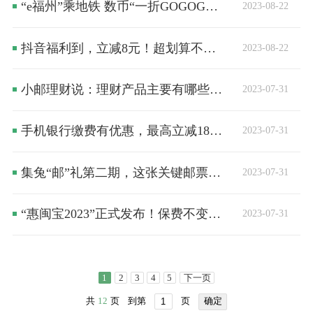
“e福州”乘地铁 数币“一折GOGOGO”！
2023-08-22
抖音福利到，立减8元！超划算不容错过~
2023-08-22
小邮理财说：理财产品主要有哪些类型？
2023-07-31
手机银行缴费有优惠，最高立减18.8元！
2023-07-31
集兔“邮”礼第二期，这张关键邮票你拥有了吗？
2023-07-31
“惠闽宝2023”正式发布！保费不变、保障重磅升级！
2023-07-31
1
2
3
4
5
下一页
共
12
页
到第
页
确定